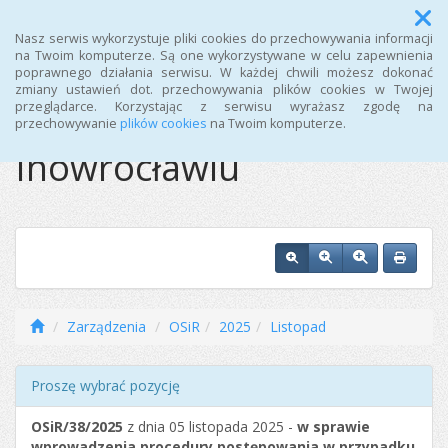
Menu
Nasz serwis wykorzystuje pliki cookies do przechowywania informacji
na Twoim komputerze. Są one wykorzystywane w celu zapewnienia
poprawnego działania serwisu. W każdej chwili możesz dokonać
Ośrodek Sportu i
zmiany ustawień dot. przechowywania plików cookies w Twojej
przeglądarce. Korzystając z serwisu wyrażasz zgodę na
Rekreacji w
przechowywanie
plików cookies
na Twoim komputerze.
Inowrocławiu
Zarządzenia
OSiR
2025
Listopad
Proszę wybrać pozycję
OSiR/38/2025
z dnia 05 listopada 2025 -
w sprawie
wprowadzenia procedury postępowania w przypadku