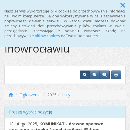
Menu
Nasz serwis wykorzystuje pliki cookies do przechowywania informacji
na Twoim komputerze. Są one wykorzystywane w celu zapewnienia
poprawnego działania serwisu. W każdej chwili możesz dokonać
Ośrodek Sportu i
zmiany ustawień dot. przechowywania plików cookies w Twojej
przeglądarce. Korzystając z serwisu wyrażasz zgodę na
Rekreacji w
przechowywanie
plików cookies
na Twoim komputerze.
Inowrocławiu
Ogłoszenia
2025
Luty
Proszę wybrać pozycję
18 lutego 2025,
KOMUNIKAT - drewno opałowe
gorszego gatunku (topola) w ilości 63,5 mp