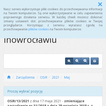
Menu
Nasz serwis wykorzystuje pliki cookies do przechowywania informacji
na Twoim komputerze. Są one wykorzystywane w celu zapewnienia
poprawnego działania serwisu. W każdej chwili możesz dokonać
Ośrodek Sportu i
zmiany ustawień dot. przechowywania plików cookies w Twojej
przeglądarce. Korzystając z serwisu wyrażasz zgodę na
Rekreacji w
przechowywanie
plików cookies
na Twoim komputerze.
Inowrocławiu
Zarządzenia
OSiR
2021
Maj
Proszę wybrać pozycję
OSiR/13/2021
z dnia 17 maja 2021 -
zmieniające
zarządzenie nr 31/2018 z dnia 28 września 2018 r. z