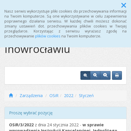
Menu
Nasz serwis wykorzystuje pliki cookies do przechowywania informacji
na Twoim komputerze. Są one wykorzystywane w celu zapewnienia
poprawnego działania serwisu. W każdej chwili możesz dokonać
Ośrodek Sportu i
zmiany ustawień dot. przechowywania plików cookies w Twojej
przeglądarce. Korzystając z serwisu wyrażasz zgodę na
Rekreacji w
przechowywanie
plików cookies
na Twoim komputerze.
Inowrocławiu
Zarządzenia
OSiR
2022
Styczeń
Proszę wybrać pozycję
OSiR/3/2022
z dnia 24 stycznia 2022 -
w sprawie
wprowadzenia Instrukcji Kancelaryjnej, Jednolitego