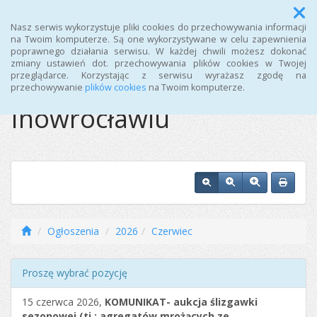
Menu
Nasz serwis wykorzystuje pliki cookies do przechowywania informacji
na Twoim komputerze. Są one wykorzystywane w celu zapewnienia
poprawnego działania serwisu. W każdej chwili możesz dokonać
Ośrodek Sportu i
zmiany ustawień dot. przechowywania plików cookies w Twojej
przeglądarce. Korzystając z serwisu wyrażasz zgodę na
Rekreacji w
przechowywanie
plików cookies
na Twoim komputerze.
Inowrocławiu
Ogłoszenia
2026
Czerwiec
Proszę wybrać pozycję
15 czerwca 2026,
KOMUNIKAT- aukcja ślizgawki
sezonowej (tj.: agregatów mrożących ze