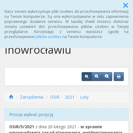
Menu
Nasz serwis wykorzystuje pliki cookies do przechowywania informacji
na Twoim komputerze. Są one wykorzystywane w celu zapewnienia
poprawnego działania serwisu. W każdej chwili możesz dokonać
Ośrodek Sportu i
zmiany ustawień dot. przechowywania plików cookies w Twojej
przeglądarce. Korzystając z serwisu wyrażasz zgodę na
Rekreacji w
przechowywanie
plików cookies
na Twoim komputerze.
Inowrocławiu
Zarządzenia
OSiR
2021
Luty
Proszę wybrać pozycję
OSiR/5/2021
z dnia 26 lutego 2021 -
w sprawie
wprowadzenia zasad planowania, ewidencjonowania