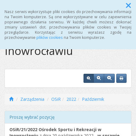
Menu
Nasz serwis wykorzystuje pliki cookies do przechowywania informacji
na Twoim komputerze. Są one wykorzystywane w celu zapewnienia
poprawnego działania serwisu. W każdej chwili możesz dokonać
Ośrodek Sportu i
zmiany ustawień dot. przechowywania plików cookies w Twojej
przeglądarce. Korzystając z serwisu wyrażasz zgodę na
Rekreacji w
przechowywanie
plików cookies
na Twoim komputerze.
Inowrocławiu
Zarządzenia
OSiR
2022
Październik
Proszę wybrać pozycję
OSiR/21/2022
Ośrodek Sportu i Rekreacji w
Inowrocławiu
z dnia 20 października 2022 -
w sprawie