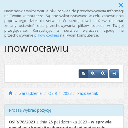
Menu
Nasz serwis wykorzystuje pliki cookies do przechowywania informacji
na Twoim komputerze. Są one wykorzystywane w celu zapewnienia
poprawnego działania serwisu. W każdej chwili możesz dokonać
Ośrodek Sportu i
zmiany ustawień dot. przechowywania plików cookies w Twojej
przeglądarce. Korzystając z serwisu wyrażasz zgodę na
Rekreacji w
przechowywanie
plików cookies
na Twoim komputerze.
Inowrocławiu
Zarządzenia
OSiR
2023
Październik
Proszę wybrać pozycję
OSiR/76/2023
z dnia 25 października 2023 -
w sprawie
powołania komisji wyborczej wyłanianej w celu