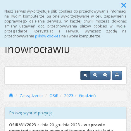
Menu
Nasz serwis wykorzystuje pliki cookies do przechowywania informacji
na Twoim komputerze. Są one wykorzystywane w celu zapewnienia
poprawnego działania serwisu. W każdej chwili możesz dokonać
Ośrodek Sportu i
zmiany ustawień dot. przechowywania plików cookies w Twojej
przeglądarce. Korzystając z serwisu wyrażasz zgodę na
Rekreacji w
przechowywanie
plików cookies
na Twoim komputerze.
Inowrocławiu
Zarządzenia
OSiR
2023
Grudzień
Proszę wybrać pozycję
OSiR/81/2023
z dnia 20 grudnia 2023 -
w sprawie
powołania zespołu powypadkowego do ustalania