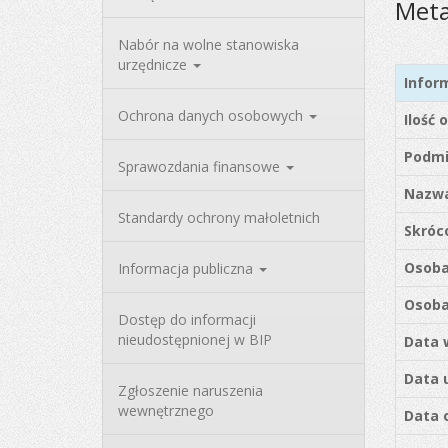
Met
Nabór na wolne stanowiska
urzędnicze
Infor
Ochrona danych osobowych
Ilość 
Podmi
Sprawozdania finansowe
Nazwa
Standardy ochrony małoletnich
Skróc
Osoba
Informacja publiczna
Osoba
Dostęp do informacji
nieudostępnionej w BIP
Data 
Data 
Zgłoszenie naruszenia
wewnętrznego
Data o