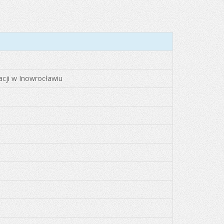
acji w Inowrocławiu