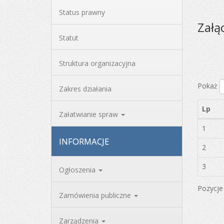
Status prawny
Załą
Statut
Struktura organizacyjna
Pokaż
Zakres działania
Lp
Załatwianie spraw
1
INFORMACJE
2
3
Ogłoszenia
Pozycje 
Zamówienia publiczne
Zarządzenia