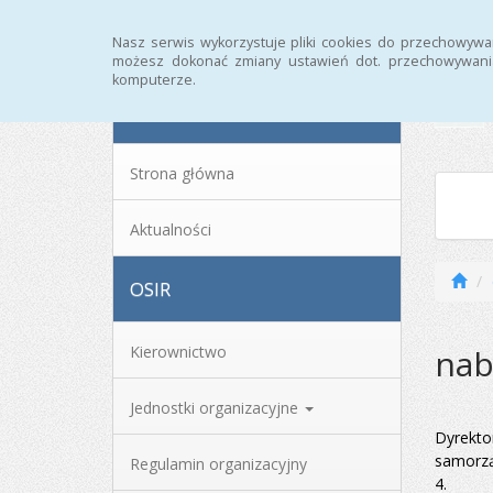
Strona główna
Archiwum
Nasz serwis wykorzystuje pliki cookies do przechowywa
możesz dokonać zmiany ustawień dot. przechowywania
komputerze.
MENU
Strona główna
Aktualności
OSIR
nab
Kierownictwo
Jednostki organizacyjne
Dyrekto
samorzą
Regulamin organizacyjny
4.