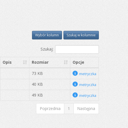
Wybór kolumn
Szukaj w kolumnie
Szukaj:
Opis
Rozmiar
Opcje
73 KB
metryczka
40 KB
metryczka
49 KB
metryczka
Poprzednia
1
Następna