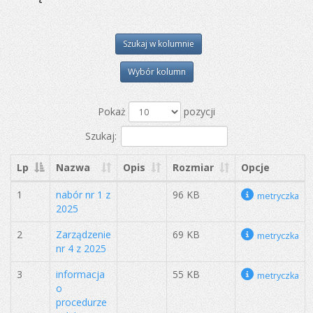
Szukaj w kolumnie
Wybór kolumn
Pokaż
pozycji
Szukaj:
Lp
Nazwa
Opis
Rozmiar
Opcje
1
nabór nr 1 z
96 KB
metryczka
2025
2
Zarządzenie
69 KB
metryczka
nr 4 z 2025
3
informacja
55 KB
metryczka
o
procedurze