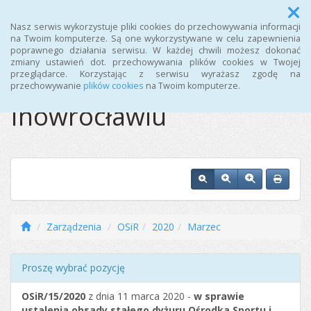
Menu
Nasz serwis wykorzystuje pliki cookies do przechowywania informacji
na Twoim komputerze. Są one wykorzystywane w celu zapewnienia
poprawnego działania serwisu. W każdej chwili możesz dokonać
Ośrodek Sportu i
zmiany ustawień dot. przechowywania plików cookies w Twojej
przeglądarce. Korzystając z serwisu wyrażasz zgodę na
Rekreacji w
przechowywanie
plików cookies
na Twoim komputerze.
Inowrocławiu
Zarządzenia
OSiR
2020
Marzec
Proszę wybrać pozycję
OSiR/15/2020
z dnia 11 marca 2020 -
w sprawie
ustalenia obsady stałego dyżuru Ośrodka Sportu i