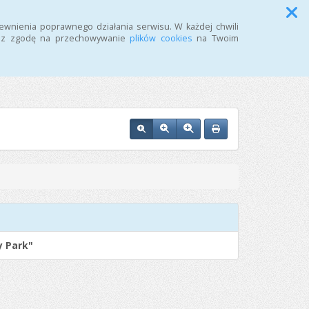
Przycisk wyszukaj duży
Szukaj
ewnienia poprawnego działania serwisu. W każdej chwili
żasz zgodę na przechowywanie
plików cookies
na Twoim
i w Inowrocławiu
y Park"