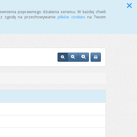
Przycisk wyszukaj duży
Szukaj
ewnienia poprawnego działania serwisu. W każdej chwili
żasz zgodę na przechowywanie
plików cookies
na Twoim
i w Inowrocławiu