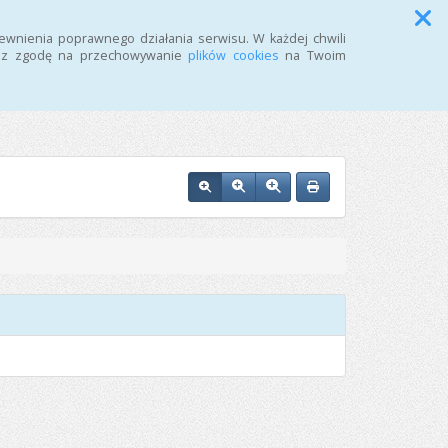
Przycisk wyszukaj duży
Szukaj
ewnienia poprawnego działania serwisu. W każdej chwili
żasz zgodę na przechowywanie
plików cookies
na Twoim
i w Inowrocławiu